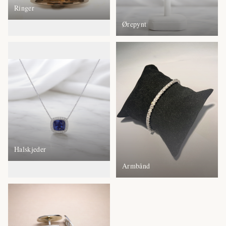
Ringer
Ørepynt
Halskjeder
Armbånd