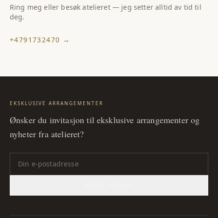
Ring meg eller besøk atelieret — jeg setter alltid av tid til
deg.
+4791732470
→
EKSKLUSIVE ARRANGEMENTER
Ønsker du invitasjon til eksklusive arrangementer og
nyheter fra atelieret?
MELD MEG PÅ