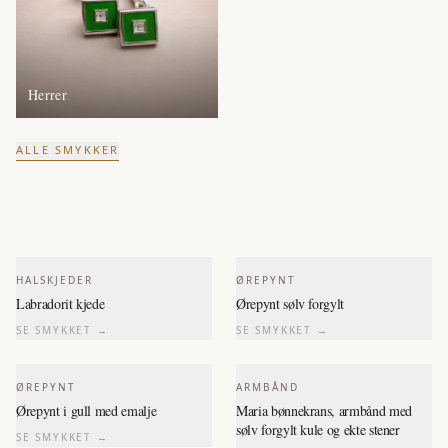
Herrer
ALLE SMYKKER
HALSKJEDER
ØREPYNT
Labradorit kjede
Ørepynt sølv forgylt
SE SMYKKET →
SE SMYKKET →
ØREPYNT
ARMBÅND
Ørepynt i gull med emalje
Maria bønnekrans, armbånd med
sølv forgylt kule og ekte stener
SE SMYKKET →