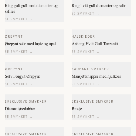
Ring gult gull med diamanter og
Ring hvitt gull diamanter og safir
safirer
SE SMYKKET →
SE SMYKKET →
ØREPYNT
HALSKJEDER
Ørepynt sølv med lapiz og opal
Anheng Hvitt Gull Tanzanitt
SE SMYKKET →
SE SMYKKET →
ØREPYNT
KAUPANG SMYKKER
Sølv Forgylt Ørepynt
Mansjettknapper med hjulkors
SE SMYKKET →
SE SMYKKET →
EKSKLUSIVE SMYKKER
EKSKLUSIVE SMYKKER
Diamantøredobber
Brosje
SE SMYKKET →
SE SMYKKET →
EKSKLUSIVE SMYKKER
EKSKLUSIVE SMYKKER