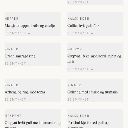
SE SMYKKET →
HERRER
HALSKJEDER
Mansjettknapper i sølv og emalje
Collier hvit gull 750
SE SMYKKET →
SE SMYKKET →
RINGER
ØREPYNT
Grønn smaragd ring
Ørepynt 18 kt. med koral, rubin og
safir
SE SMYKKET →
SE SMYKKET →
RINGER
RINGER
Anheng og ring med topas
Gullring med emalje og turmalin
SE SMYKKET →
SE SMYKKET →
ØREPYNT
HALSKJEDER
Ørepynt hvitt gull med diamanter og
Perlehalskjede med gull og
rubiner
diamanter