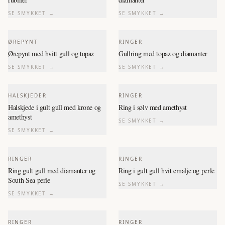
SE SMYKKET →
SE SMYKKET →
ØREPYNT
RINGER
Ørepynt med hvitt gull og topaz
Gullring med topaz og diamanter
SE SMYKKET →
SE SMYKKET →
HALSKJEDER
RINGER
Halskjede i gult gull med krone og
Ring i sølv med amethyst
amethyst
SE SMYKKET →
SE SMYKKET →
RINGER
RINGER
Ring gult gull med diamanter og
Ring i gult gull hvit emalje og perle
South Sea perle
SE SMYKKET →
SE SMYKKET →
RINGER
RINGER