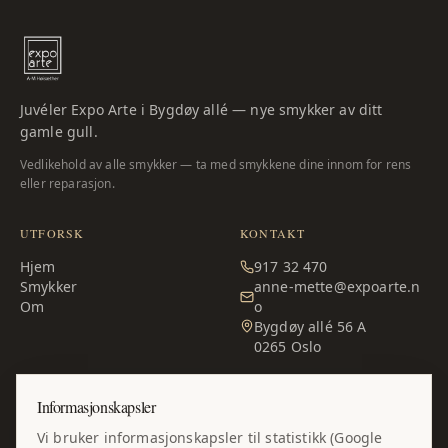
Juvéler Expo Arte i Bygdøy allé — nye smykker av ditt
gamle gull.
Vedlikehold av alle smykker — ta med smykkene dine innom for rens
eller reparasjon.
UTFORSK
KONTAKT
Hjem
917 32 470
Smykker
anne-mette@expoarte.n
Om
o
Bygdøy allé 56 A
0265
Oslo
ÅPNINGSTIDER
Informasjonskapsler
Man – fre:
10:00–17:00
Vi bruker informasjonskapsler til statistikk (Google