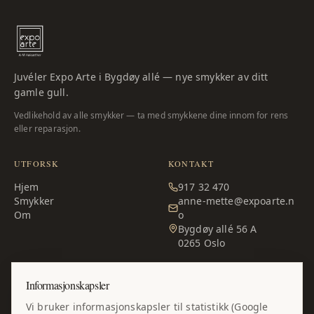
Juvéler Expo Arte i Bygdøy allé — nye smykker av ditt
gamle gull.
Vedlikehold av alle smykker — ta med smykkene dine innom for rens
eller reparasjon.
UTFORSK
KONTAKT
Hjem
917 32 470
Smykker
anne-mette@expoarte.n
Om
o
Bygdøy allé 56 A
0265
Oslo
ÅPNINGSTIDER
Informasjonskapsler
Man – fre:
10:00–17:00
Vi bruker informasjonskapsler til statistikk (Google