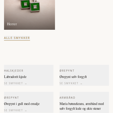
Herrer
ALLE SMYKKER
HALSKJEDER
ØREPYNT
Labradorit kjede
Ørepynt sølv forgylt
SE SMYKKET →
SE SMYKKET →
ØREPYNT
ARMBÅND
Ørepynt i gull med emalje
Maria bønnekrans, armbånd med
sølv forgylt kule og ekte stener
SE SMYKKET →