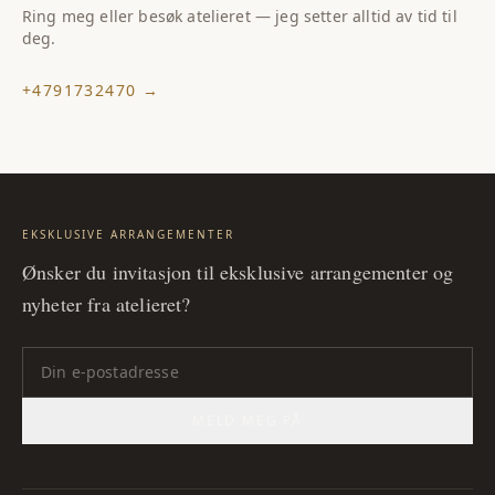
Ring meg eller besøk atelieret — jeg setter alltid av tid til
deg.
+4791732470
→
EKSKLUSIVE ARRANGEMENTER
Ønsker du invitasjon til eksklusive arrangementer og
nyheter fra atelieret?
MELD MEG PÅ