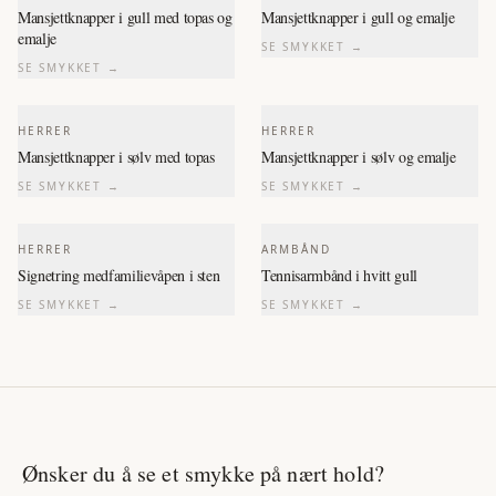
Mansjettknapper i gull med topas og
Mansjettknapper i gull og emalje
emalje
SE SMYKKET →
SE SMYKKET →
HERRER
HERRER
Mansjettknapper i sølv med topas
Mansjettknapper i sølv og emalje
SE SMYKKET →
SE SMYKKET →
HERRER
ARMBÅND
Signetring medfamilievåpen i sten
Tennisarmbånd i hvitt gull
SE SMYKKET →
SE SMYKKET →
Ønsker du å se et smykke på nært hold?