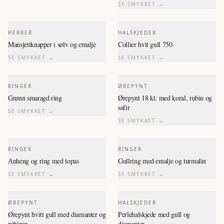
SE SMYKKET →
HERRER
HALSKJEDER
Mansjettknapper i sølv og emalje
Collier hvit gull 750
SE SMYKKET →
SE SMYKKET →
RINGER
ØREPYNT
Grønn smaragd ring
Ørepynt 18 kt. med koral, rubin og
safir
SE SMYKKET →
SE SMYKKET →
RINGER
RINGER
Anheng og ring med topas
Gullring med emalje og turmalin
SE SMYKKET →
SE SMYKKET →
ØREPYNT
HALSKJEDER
Ørepynt hvitt gull med diamanter og
Perlehalskjede med gull og
rubiner
diamanter