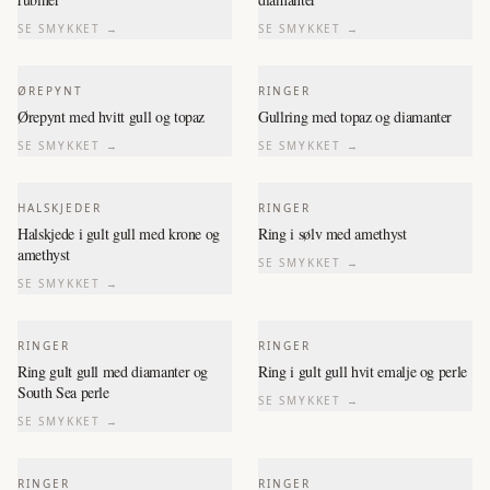
SE SMYKKET →
SE SMYKKET →
ØREPYNT
RINGER
Ørepynt med hvitt gull og topaz
Gullring med topaz og diamanter
SE SMYKKET →
SE SMYKKET →
HALSKJEDER
RINGER
Halskjede i gult gull med krone og
Ring i sølv med amethyst
amethyst
SE SMYKKET →
SE SMYKKET →
RINGER
RINGER
Ring gult gull med diamanter og
Ring i gult gull hvit emalje og perle
South Sea perle
SE SMYKKET →
SE SMYKKET →
RINGER
RINGER