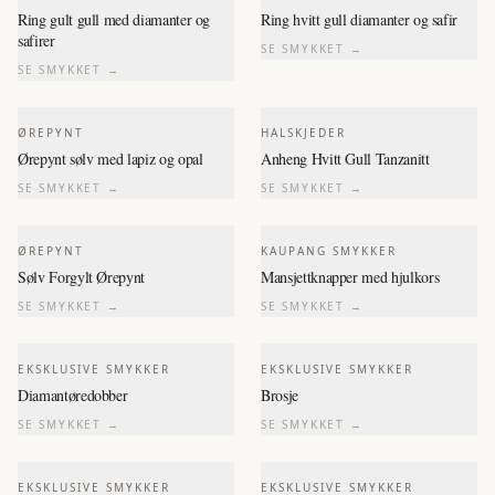
Ring gult gull med diamanter og
Ring hvitt gull diamanter og safir
safirer
SE SMYKKET →
SE SMYKKET →
ØREPYNT
HALSKJEDER
Ørepynt sølv med lapiz og opal
Anheng Hvitt Gull Tanzanitt
SE SMYKKET →
SE SMYKKET →
ØREPYNT
KAUPANG SMYKKER
Sølv Forgylt Ørepynt
Mansjettknapper med hjulkors
SE SMYKKET →
SE SMYKKET →
EKSKLUSIVE SMYKKER
EKSKLUSIVE SMYKKER
Diamantøredobber
Brosje
SE SMYKKET →
SE SMYKKET →
EKSKLUSIVE SMYKKER
EKSKLUSIVE SMYKKER