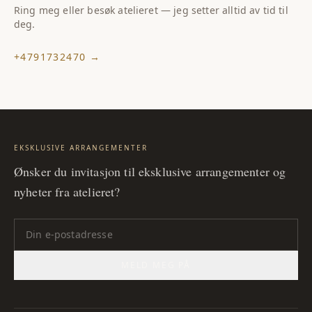
Ring meg eller besøk atelieret — jeg setter alltid av tid til
deg.
+4791732470
→
EKSKLUSIVE ARRANGEMENTER
Ønsker du invitasjon til eksklusive arrangementer og
nyheter fra atelieret?
MELD MEG PÅ