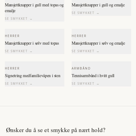
Mansjettknapper i gull med topas og
Mansjettknapper i gull og emalje
emalje
SE SMYKKET →
SE SMYKKET →
HERRER
HERRER
Mansjettknapper i sølv med topas
Mansjettknapper i sølv og emalje
SE SMYKKET →
SE SMYKKET →
HERRER
ARMBÅND
Signetring medfamilievåpen i sten
Tennisarmbånd i hvitt gull
SE SMYKKET →
SE SMYKKET →
Ønsker du å se et smykke på nært hold?