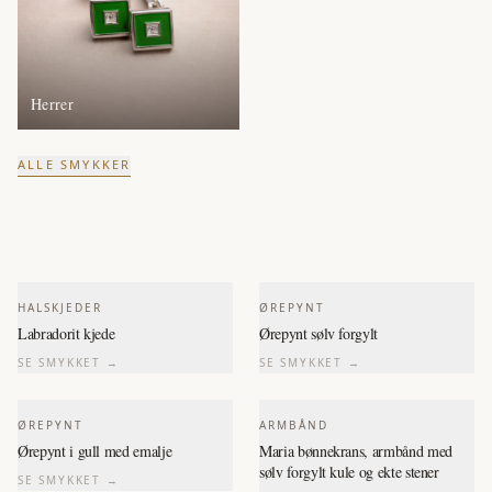
Herrer
ALLE SMYKKER
HALSKJEDER
ØREPYNT
Labradorit kjede
Ørepynt sølv forgylt
SE SMYKKET →
SE SMYKKET →
ØREPYNT
ARMBÅND
Ørepynt i gull med emalje
Maria bønnekrans, armbånd med
sølv forgylt kule og ekte stener
SE SMYKKET →