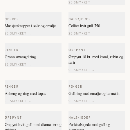
SE SMYKKET →
HERRER
HALSKJEDER
Mansjettknapper i sølv og emalje
Collier hvit gull 750
SE SMYKKET →
SE SMYKKET →
RINGER
ØREPYNT
Grønn smaragd ring
Ørepynt 18 kt. med koral, rubin og
safir
SE SMYKKET →
SE SMYKKET →
RINGER
RINGER
Anheng og ring med topas
Gullring med emalje og turmalin
SE SMYKKET →
SE SMYKKET →
ØREPYNT
HALSKJEDER
Ørepynt hvitt gull med diamanter og
Perlehalskjede med gull og
rubiner
diamanter