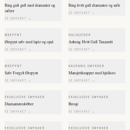
Ring gult gull med diamanter og
Ring hvitt gull diamanter og safir
safirer
SE SMYKKET →
SE SMYKKET →
ØREPYNT
HALSKJEDER
Ørepynt sølv med lapiz og opal
Anheng Hvitt Gull Tanzanitt
SE SMYKKET →
SE SMYKKET →
ØREPYNT
KAUPANG SMYKKER
Sølv Forgylt Ørepynt
Mansjettknapper med hjulkors
SE SMYKKET →
SE SMYKKET →
EKSKLUSIVE SMYKKER
EKSKLUSIVE SMYKKER
Diamantøredobber
Brosje
SE SMYKKET →
SE SMYKKET →
EKSKLUSIVE SMYKKER
EKSKLUSIVE SMYKKER