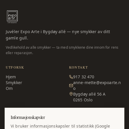
Juvéler Expo Arte i Bygdøy allé — nye smykker av ditt
gamle gull.
Vedlikehold av alle smykker — ta med smykkene dine innom for rens
eller reparasjon.
UTFORSK
KONTAKT
Hjem
917 32 470
Smykker
anne-mette@expoarte.n
Om
o
Bygdøy allé 56 A
0265
Oslo
ÅPNINGSTIDER
Informasjonskapsler
Man – fre:
10:00–17:00
Vi bruker informasjonskapsler til statistikk (Google