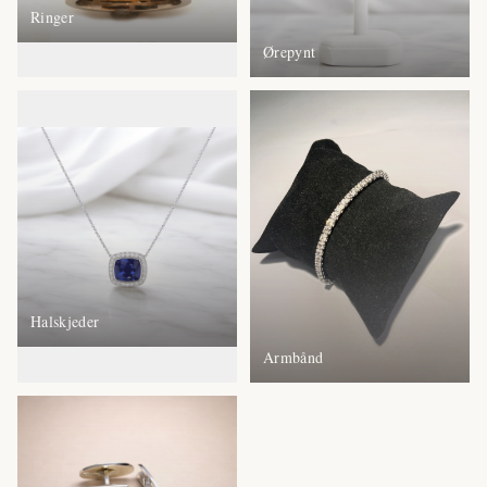
Ringer
Ørepynt
Halskjeder
Armbånd