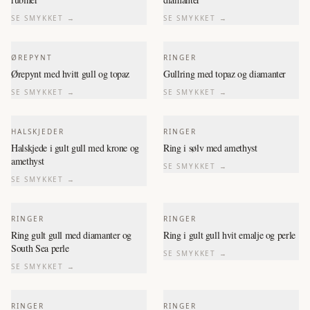
SE SMYKKET →
SE SMYKKET →
ØREPYNT
RINGER
Ørepynt med hvitt gull og topaz
Gullring med topaz og diamanter
SE SMYKKET →
SE SMYKKET →
HALSKJEDER
RINGER
Halskjede i gult gull med krone og
Ring i sølv med amethyst
amethyst
SE SMYKKET →
SE SMYKKET →
RINGER
RINGER
Ring gult gull med diamanter og
Ring i gult gull hvit emalje og perle
South Sea perle
SE SMYKKET →
SE SMYKKET →
RINGER
RINGER