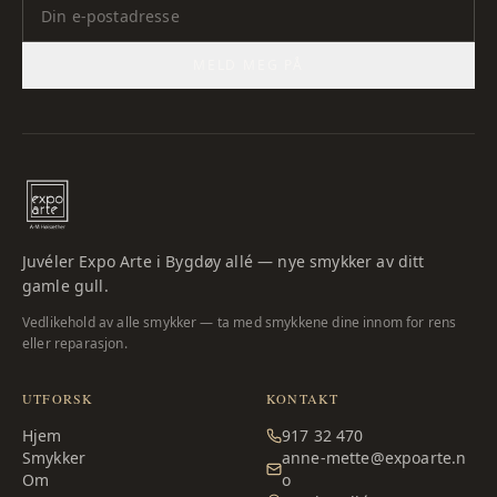
MELD MEG PÅ
Juvéler Expo Arte i Bygdøy allé — nye smykker av ditt
gamle gull.
Vedlikehold av alle smykker — ta med smykkene dine innom for rens
eller reparasjon.
UTFORSK
KONTAKT
Hjem
917 32 470
Smykker
anne-mette@expoarte.n
Om
o