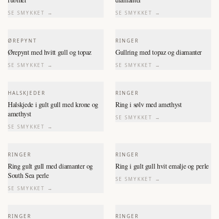
SE SMYKKET →
SE SMYKKET →
ØREPYNT
RINGER
Ørepynt med hvitt gull og topaz
Gullring med topaz og diamanter
SE SMYKKET →
SE SMYKKET →
HALSKJEDER
RINGER
Halskjede i gult gull med krone og
Ring i sølv med amethyst
amethyst
SE SMYKKET →
SE SMYKKET →
RINGER
RINGER
Ring gult gull med diamanter og
Ring i gult gull hvit emalje og perle
South Sea perle
SE SMYKKET →
SE SMYKKET →
RINGER
RINGER