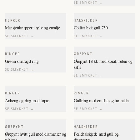
SE SMYKKET →
HERRER
HALSKJEDER
Mansjettknapper i sølv og emalje
Collier hvit gull 750
SE SMYKKET →
SE SMYKKET →
RINGER
ØREPYNT
Grønn smaragd ring
Ørepynt 18 kt. med koral, rubin og
safir
SE SMYKKET →
SE SMYKKET →
RINGER
RINGER
Anheng og ring med topas
Gullring med emalje og turmalin
SE SMYKKET →
SE SMYKKET →
ØREPYNT
HALSKJEDER
Ørepynt hvitt gull med diamanter og
Perlehalskjede med gull og
rubiner
diamanter