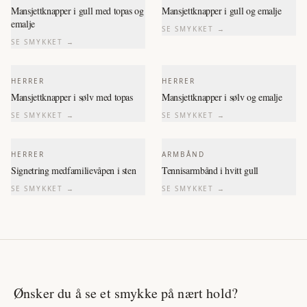
Mansjettknapper i gull med topas og
Mansjettknapper i gull og emalje
emalje
SE SMYKKET →
SE SMYKKET →
HERRER
HERRER
Mansjettknapper i sølv med topas
Mansjettknapper i sølv og emalje
SE SMYKKET →
SE SMYKKET →
HERRER
ARMBÅND
Signetring medfamilievåpen i sten
Tennisarmbånd i hvitt gull
SE SMYKKET →
SE SMYKKET →
Ønsker du å se et smykke på nært hold?