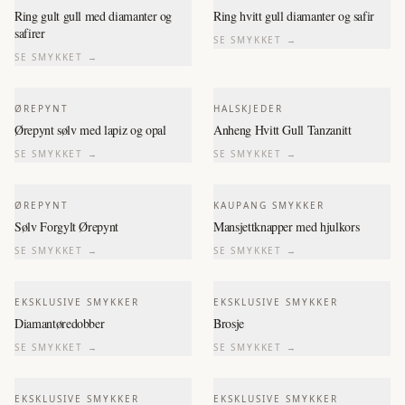
Ring gult gull med diamanter og
Ring hvitt gull diamanter og safir
safirer
SE SMYKKET →
SE SMYKKET →
ØREPYNT
HALSKJEDER
Ørepynt sølv med lapiz og opal
Anheng Hvitt Gull Tanzanitt
SE SMYKKET →
SE SMYKKET →
ØREPYNT
KAUPANG SMYKKER
Sølv Forgylt Ørepynt
Mansjettknapper med hjulkors
SE SMYKKET →
SE SMYKKET →
EKSKLUSIVE SMYKKER
EKSKLUSIVE SMYKKER
Diamantøredobber
Brosje
SE SMYKKET →
SE SMYKKET →
EKSKLUSIVE SMYKKER
EKSKLUSIVE SMYKKER