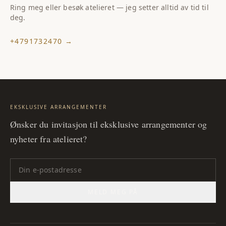
Ring meg eller besøk atelieret — jeg setter alltid av tid til
deg.
+4791732470
→
EKSKLUSIVE ARRANGEMENTER
Ønsker du invitasjon til eksklusive arrangementer og
nyheter fra atelieret?
MELD MEG PÅ