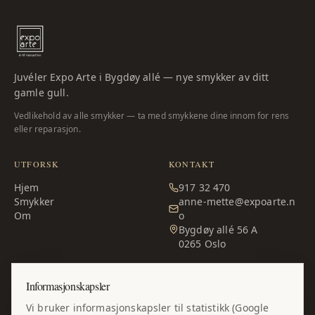
Juvéler Expo Arte i Bygdøy allé — nye smykker av ditt
gamle gull.
Vedlikehold av alle smykker — ta med smykkene dine innom for rens
eller reparasjon.
UTFORSK
KONTAKT
Hjem
917 32 470
Smykker
anne-mette@expoarte.n
Om
o
Bygdøy allé 56 A
0265
Oslo
ÅPNINGSTIDER
Informasjonskapsler
Man – fre:
10:00–17:00
Vi bruker informasjonskapsler til statistikk (Google