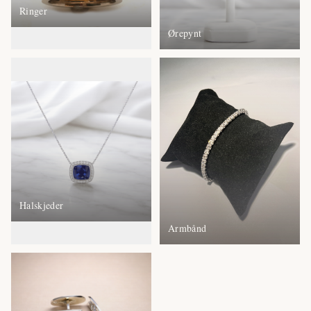
Ringer
Ørepynt
Halskjeder
Armbånd