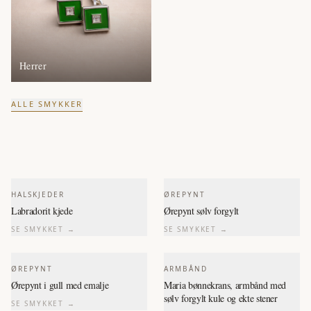
Herrer
ALLE SMYKKER
HALSKJEDER
ØREPYNT
Labradorit kjede
Ørepynt sølv forgylt
SE SMYKKET →
SE SMYKKET →
ØREPYNT
ARMBÅND
Ørepynt i gull med emalje
Maria bønnekrans, armbånd med
sølv forgylt kule og ekte stener
SE SMYKKET →