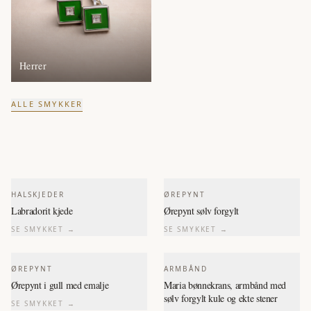
Herrer
ALLE SMYKKER
HALSKJEDER
ØREPYNT
Labradorit kjede
Ørepynt sølv forgylt
SE SMYKKET →
SE SMYKKET →
ØREPYNT
ARMBÅND
Ørepynt i gull med emalje
Maria bønnekrans, armbånd med
sølv forgylt kule og ekte stener
SE SMYKKET →