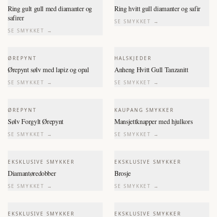
Ring gult gull med diamanter og
Ring hvitt gull diamanter og safir
safirer
SE SMYKKET →
SE SMYKKET →
ØREPYNT
HALSKJEDER
Ørepynt sølv med lapiz og opal
Anheng Hvitt Gull Tanzanitt
SE SMYKKET →
SE SMYKKET →
ØREPYNT
KAUPANG SMYKKER
Sølv Forgylt Ørepynt
Mansjettknapper med hjulkors
SE SMYKKET →
SE SMYKKET →
EKSKLUSIVE SMYKKER
EKSKLUSIVE SMYKKER
Diamantøredobber
Brosje
SE SMYKKET →
SE SMYKKET →
EKSKLUSIVE SMYKKER
EKSKLUSIVE SMYKKER