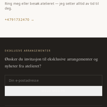
Ring meg eller besøk atelieret — jeg setter alltid av tid til
deg.
+4791732470
→
EKSKLUSIVE ARRANGEMENTER
Ønsker du invitasjon til eksklusive arrangementer og
nyheter fra atelieret?
MELD MEG PÅ