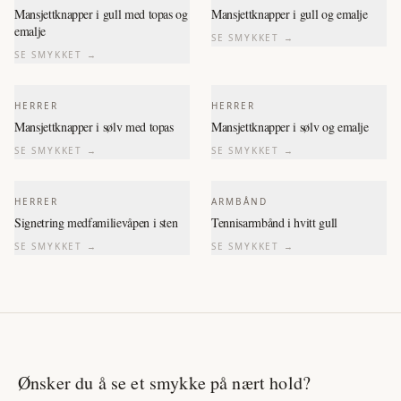
Mansjettknapper i gull med topas og
Mansjettknapper i gull og emalje
emalje
SE SMYKKET →
SE SMYKKET →
HERRER
HERRER
Mansjettknapper i sølv med topas
Mansjettknapper i sølv og emalje
SE SMYKKET →
SE SMYKKET →
HERRER
ARMBÅND
Signetring medfamilievåpen i sten
Tennisarmbånd i hvitt gull
SE SMYKKET →
SE SMYKKET →
Ønsker du å se et smykke på nært hold?