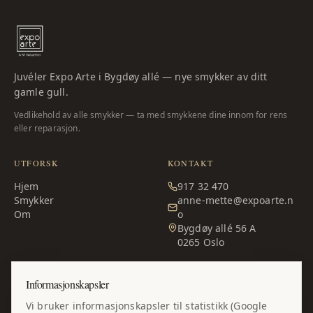
Juvéler Expo Arte i Bygdøy allé — nye smykker av ditt
gamle gull.
Vedlikehold av alle smykker — ta med smykkene dine innom for rens
eller reparasjon.
UTFORSK
KONTAKT
Hjem
917 32 470
Smykker
anne-mette@expoarte.n
Om
o
Bygdøy allé 56 A
0265
Oslo
ÅPNINGSTIDER
Informasjonskapsler
Man – fre:
10:00–17:00
Vi bruker informasjonskapsler til statistikk (Google