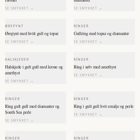
SE SMYKKET →
SE SMYKKET →
ØREPYNT
RINGER
Ørepynt med hvitt gull og topaz
Gullring med topaz og diamanter
SE SMYKKET →
SE SMYKKET →
HALSKJEDER
RINGER
Halskjede i gult gull med krone og
Ring i sølv med amethyst
amethyst
SE SMYKKET →
SE SMYKKET →
RINGER
RINGER
Ring gult gull med diamanter og
Ring i gult gull hvit emalje og perle
South Sea perle
SE SMYKKET →
SE SMYKKET →
RINGER
RINGER