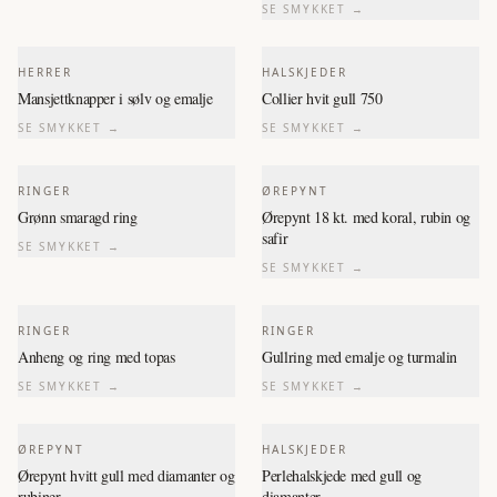
SE SMYKKET →
HERRER
HALSKJEDER
Mansjettknapper i sølv og emalje
Collier hvit gull 750
SE SMYKKET →
SE SMYKKET →
RINGER
ØREPYNT
Grønn smaragd ring
Ørepynt 18 kt. med koral, rubin og
safir
SE SMYKKET →
SE SMYKKET →
RINGER
RINGER
Anheng og ring med topas
Gullring med emalje og turmalin
SE SMYKKET →
SE SMYKKET →
ØREPYNT
HALSKJEDER
Ørepynt hvitt gull med diamanter og
Perlehalskjede med gull og
rubiner
diamanter