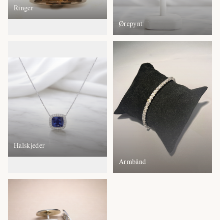
Ringer
Ørepynt
Halskjeder
Armbånd